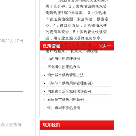
伤隔热服7800元每套。 3：供热地
下管道腐蚀检测，安全评估，勘查定
位。4：进口动力站，让抢修抽水变
的更简单安全。5：供热管道快速查
漏，用专业查漏仪器降低失水率。
6：快速调节二网水力平衡，让末端
11月27日
用户热起来。 联系人：胡经理
政策管理
更多>>
13998240143
沈阳蓝星水处理制剂厂
山西省供热管理条例
2026/4/30 11:22:10
河北省供热用热办法
锦州城市供热管理办法
《毕节市供热用热管理条例》
内蒙古自治区城镇供热条例
石家庄市供热用热条例
银川市城市供热条例
代表大会常务
联系我们