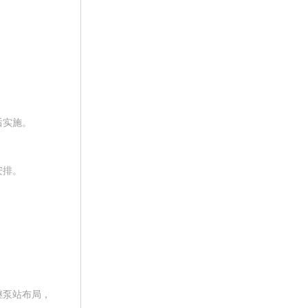
后实施。
安排。
继泵站布局，