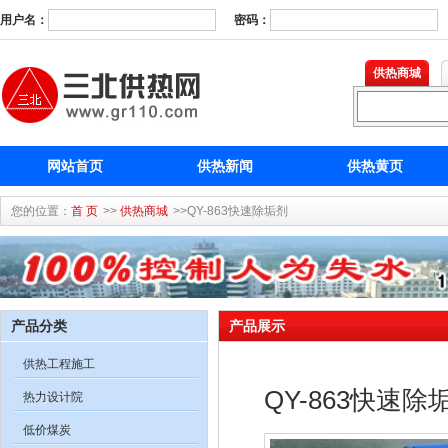
用户名：
密码：
供热商城
网站首页
供热新闻
供热黄页
您的位置：
首 页
>>
供热商城
>>QY-863快速除垢剂
产品分类
产品展示
供热工程施工
QY-863快速除
热力设计院
低价煤炭