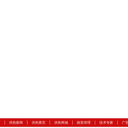
页
供热新闻
供热黄页
供热商城
政策管理
技术专家
广